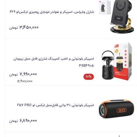
شارژر وایرلس، اسپیکر و هولدر موبایل رومیزی ایکس‌او F69
3,450,000
تومان
اسپیکر بلوتوثی و لامپ کمپینگ شارژی قابل حمل پرووان
PSB4905
7,990,000
تومان
10%
8,900,000
اسپیکر بلوتوثی 30 واتی قابل‌حمل ایکس او F57 PRO
6,890,000
تومان