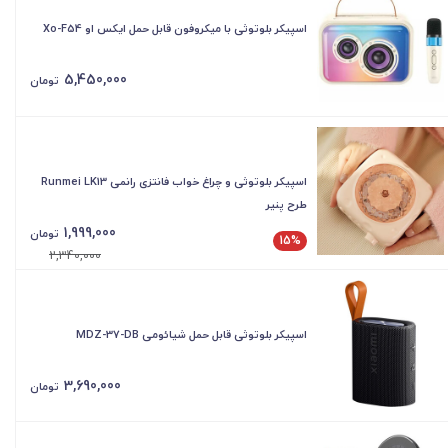
اسپیکر بلوتوثی با میکروفون قابل حمل ایکس او Xo-F54
5,450,000
تومان
اسپیکر بلوتوثی و چراغ خواب فانتزی رانمی Runmei LK13
طرح پنیر
1,999,000
تومان
15%
2,340,000
اسپیکر بلوتوثی قابل حمل شیائومی MDZ-37-DB
3,690,000
تومان