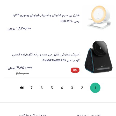
شارژر بی سیم 15 واتی و اسپیکر بلوتوثی رومیزی 4کاره
رسی RSK-W28
1,870,000
تومان
اسپیکر بلوتوثی، شارژر بی سیم و پایه نگهدارنده گوشی
گرین لاین GNMGT15WSPBK
4,350,000
تومان
11%
4,900,000
7
6
5
4
3
2
1
دسترسی سریع
خدمات آیو مارکت