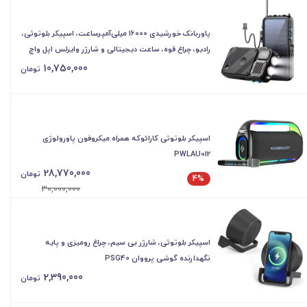
پاوربانک خورشیدی 16000 میلی‌آمپرساعت، اسپیکر بلوتوثی،
رادیو، چراغ قوه، ساعت دیجیتالی و شارژر وایرلس اپل واچ
پاورولوژی PPBCHA49
10,750,000
تومان
اسپیکر بلوتوثی کارائوکه همراه میکروفون پاورولوژی
PWLAU012
28,770,000
تومان
4%
30,000,000
اسپیکر بلوتوثی، شارژر بی سیم، چراغ رومیزی و پایه
نگهدارنده گوشی پرووان PSG40
2,390,000
تومان