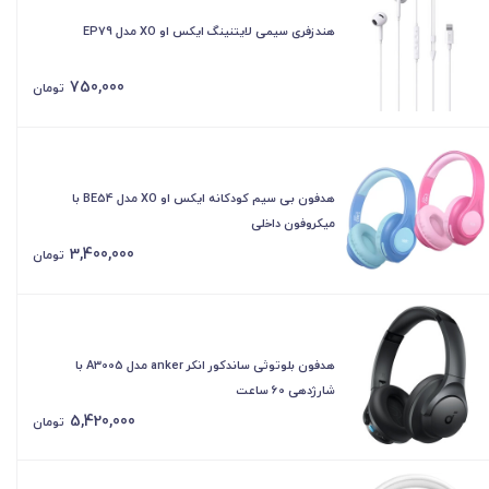
هندزفری سیمی لایتنینگ ایکس او XO مدل EP79
750,000
تومان
هدفون بی سیم کودکانه ایکس او XO مدل BE54 با
میکروفون داخلی
3,400,000
تومان
هدفون بلوتوثی ساندکور انکر anker مدل A3005 با
شارژدهی 60 ساعت
5,420,000
تومان