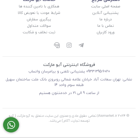
صفحه اصلی سایت
همکاری با تامین کننده ها
پشتیبانی آنلاین
شرایط عودت یا تعویض کالا
درباره ما
پیگیری سفارش
تماس با ما
سوالات متداول
ورود کاربران
ثبت تخلف و شکایت
فروشگاه اینترنتی آیو مارکت
0933-395-6020
پشتیبانی تلفنی و پیامرسان واتساپ
نشانی: تهران سعادت آباد خیابان علامه شمالی روبروی بانک ملت ساختمان سهیل
طبقه سوم واحد 14
از ساعت 9 الی 21 در خدمتتون هستیم
© 2024 Aiomarket.ir| تمامی حقوق مادی و معنوی این سایت متعلق به آیو مارکت ( آریو
توسعه تجارت آکام ) می‌باشد.