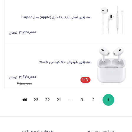
هندزفری اصلی لایتنینگ اپل (Apple) مدل Earpod
3,630,000
تومان
هندزفری بلوتوثی 5.0 کوتسی 71005
3,970,000
تومان
12%
4,500,000
23
22
21
...
3
2
1
دسترسی سریع
خدمات آیو مارکت