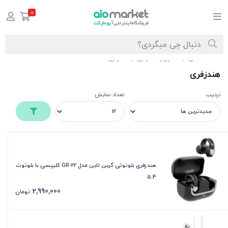
0
صفحه اصلی
هدفون و هندزفری
هندزفری
/
/
هندزفری
ترتیب
تعداد نمایش
هندزفری بلوتوثی گرین لاین مدل GR-22 کلیپسی با بلوتوث
5.4
2,990,000
تومان