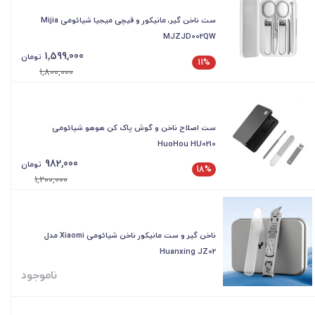
ست ناخن گیر، مانیکور و قیچی میجیا شیائومی Mijia
MJZJD002QW
1,599,000
تومان
11%
1,800,000
ست اصلاح ناخن و گوش پاک کن هوهو شیائومی
HuoHou HU0210
982,000
تومان
18%
1,200,000
ناخن گیر و ست مانیکور ناخن شیائومی Xiaomi مدل
Huanxing JZ02
ناموجود