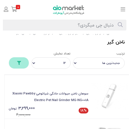
0
صفحه اصلی
لوازم جانبی
سایر لوازم جانبی ها
لوازم شخصی
ناخن گیر
/
/
/
/
ناخن گیر
ترتیب
تعداد نمایش
سوهان ناخن حیوانات خانگی شیائومی Xiaomi Pawbby
Electric Pet Nail Grinder MG-NG001A
3,299,000
تومان
18%
4,000,000