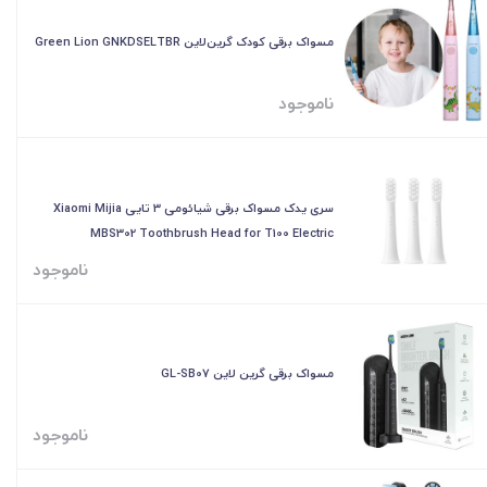
مسواک برقی کودک گرین‌لاین Green Lion GNKDSELTBR
ناموجود
سری یدک مسواک برقی شیائومی 3 تایی Xiaomi Mijia
MBS302 Toothbrush Head for T100 Electric
ناموجود
مسواک برقی گرین لاین GL-SB07
ناموجود