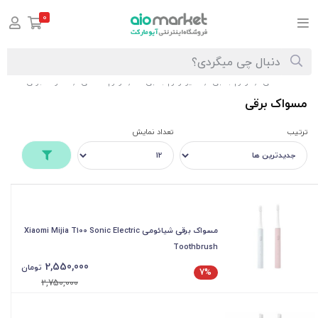
0
صفحه اصلی
لوازم جانبی
سایر لوازم جانبی ها
لوازم شخصی
مسواک برقی
/
/
/
/
مسواک برقی
ترتیب
تعداد نمایش
مسواک برقی شیائومی Xiaomi Mijia T100 Sonic Electric
Toothbrush
2,550,000
تومان
7%
2,750,000