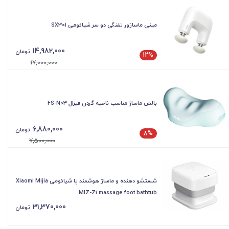
مینی ماساژور تفنگی دو سر شیائومی SX301
14,982,000
تومان
12%
17,000,000
بالش ماساژ مناسب ناحیه گردن فیزال FS-N03
6,880,000
تومان
8%
7,500,000
شستشو دهنده و ماساژ هوشمند پا شیائومی Xiaomi Mijia
MIZ-Z1 massage foot bathtub
31,370,000
تومان