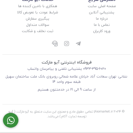
صفحه اصلی سایت
همکاری با تامین کننده ها
پشتیبانی آنلاین
شرایط عودت یا تعویض کالا
درباره ما
پیگیری سفارش
تماس با ما
سوالات متداول
ورود کاربران
ثبت تخلف و شکایت
فروشگاه اینترنتی آیو مارکت
0933-395-6020
پشتیبانی تلفنی و پیامرسان واتساپ
نشانی: تهران سعادت آباد خیابان علامه شمالی روبروی بانک ملت ساختمان سهیل
طبقه سوم واحد 14
از ساعت 9 الی 21 در خدمتتون هستیم
© 2024 Aiomarket.ir| تمامی حقوق مادی و معنوی این سایت متعلق به آیو مارکت ( آریو
توسعه تجارت آکام ) می‌باشد.