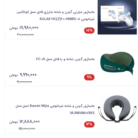
ماساژور حرارتی گردن و شانه شارژی قابل حمل کولاکس
شیائومی KULAX HC(Z)60-HMBD-01
16,980,000
تومان
15%
20,000,000
ماساژور گردن، شانه و پا قابل حمل 7C-J11
9,990,000
تومان
9%
11,000,000
ماساژور گردن و شانه شیائومی Xiaomi Mijia اصل مدل
MJNKAM01SKS
12,888,000
تومان
14%
15,000,000