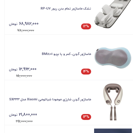
تشک ماساژور تمام بدن رپور RP-U7
68,982,000
تومان
12%
78,000,000
ماساژور گردن، کمر و پا برِیو BM1801
12,962,000
تومان
14%
15,000,000
ماساژور گردن شارژی مومودا شیائومی Xiaomi مدل SX333
21,800,000
تومان
13%
25,000,000