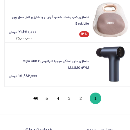
ماساژور کمر، پشت، شکم، گردن و پا شارژی قابل حمل برِیو
Back Lite
21,650,000
تومان
13%
25,000,000
ماساژور بدن تفنگی میجیا شیائومی Mijia Gun 2
MJJMQ04YM
15,982,000
تومان
5
4
3
2
1
دسترسی سریع
خدمات آیو مارکت