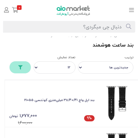
0
صفحه اصلی
ساعت هوشمند و جانبی
بند ساعت هوشمند
/
/
بند ساعت هوشمند
ترتیب
تعداد نمایش
بند اپل واچ 38/40/41 میلی‌متری کوتتسی 21055
1,277,000
تومان
9%
1,400,000