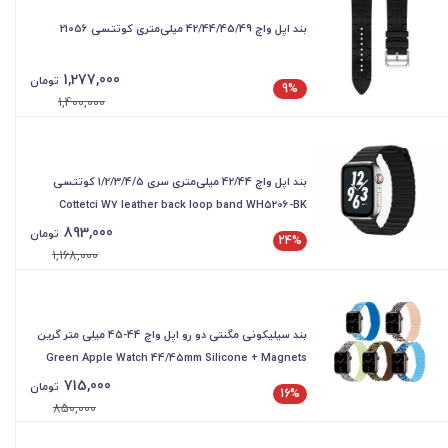
بند اپل واچ 42/44/45/49 میلی‌متری کوتتسی 21056
1,277,000
تومان
9%
1,400,000
بند اپل واچ 42/44 میلی‌متری سری 1/2/3/4/5 کوتتسی
Cottetci W7 leather back loop band WH5206-BK
893,000
تومان
24%
1,168,000
بند سیلیکونی مگنتی دو رو اپل واچ 44-45 میلی متر گرین
Green Apple Watch 44/45mm Silicone + Magnets
Strap
715,000
تومان
16%
850,000