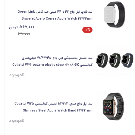
بند فلزی اپل واچ 42 و 44 میلی متر گرین Green Link
Bracelet Acero Correa Apple Watch 42/44mm
565,000
تومان
10%
630,000
بند استیل پلاستیکی اپل واچ 42/44/45 میلی‌متری
کوتتسی Cottetci W76 pattern plastic strap 22008-BK
ناموجود
بند اپل واچ سری 1/2/3/4 استیل کوتتسی Cottetci W25
Stainless Steel Apple Watch Band 42/44 mm
WH5238-BK
ناموجود