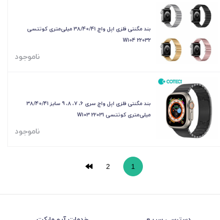
بند مگنتی فلزی اپل واچ 38/40/41 میلی‌متری کوتتسی
W104 22032
ناموجود
بند مگنتی فلزی اپل واچ سری 6، 7، 8، 9 سایز 38/40/41
میلی‌متری کوتتسی W103 22031
ناموجود
2
1
دسترسی سریع
خدمات آیو مارکت