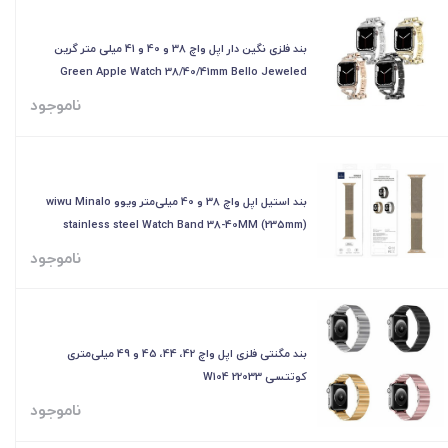
بند فلزی نگین دار اپل واچ 38 و 40 و 41 میلی متر گرین
Green Apple Watch 38/40/41mm Bello Jeweled
Metal Band
ناموجود
بند استیل اپل واچ 38 و 40 میلی‌متر ویوو wiwu Minalo
stainless steel Watch Band 38-40MM (235mm)
ناموجود
بند مگنتی فلزی اپل واچ 42، 44، 45 و 49 میلی‌متری
کوتتسی W104 22033
ناموجود