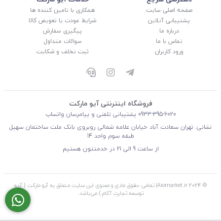
صفحه اصلی سایت
همکاری با تامین کننده ها
پشتیبانی آنلاین
شرایط عودت یا تعویض کالا
درباره ما
پیگیری سفارش
تماس با ما
سوالات متداول
ورود کاربران
ثبت تخلف و شکایت
فروشگاه اینترنتی آیو مارکت
0933-395-6020
پشتیبانی تلفنی و پیامرسان واتساپ
نشانی: تهران سعادت آباد خیابان علامه شمالی روبروی بانک ملت ساختمان سهیل
طبقه سوم واحد 14
از ساعت 9 الی 21 در خدمتتون هستیم
© 2024 Aiomarket.ir| تمامی حقوق مادی و معنوی این سایت متعلق به آیو مارکت ( آریو
توسعه تجارت آکام ) می‌باشد.