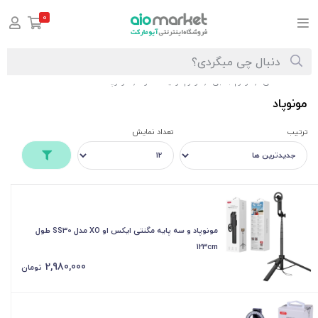
0
صفحه اصلی
لوازم جانبی
لوازم تولید محتوا
مونوپاد
/
/
/
مونوپاد
ترتیب
تعداد نمایش
مونوپاد و سه پایه مگنتی ایکس او XO مدل SS30 طول
123cm
2,980,000
تومان