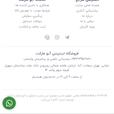
صفحه اصلی سایت
همکاری با تامین کننده ها
پشتیبانی آنلاین
شرایط عودت یا تعویض کالا
درباره ما
پیگیری سفارش
تماس با ما
سوالات متداول
ورود کاربران
ثبت تخلف و شکایت
فروشگاه اینترنتی آیو مارکت
0933-395-6020
پشتیبانی تلفنی و پیامرسان واتساپ
نشانی: تهران سعادت آباد خیابان علامه شمالی روبروی بانک ملت ساختمان سهیل
طبقه سوم واحد 14
از ساعت 9 الی 21 در خدمتتون هستیم
© 2024 Aiomarket.ir| تمامی حقوق مادی و معنوی این سایت متعلق به آیو مارکت ( آریو
توسعه تجارت آکام ) می‌باشد.