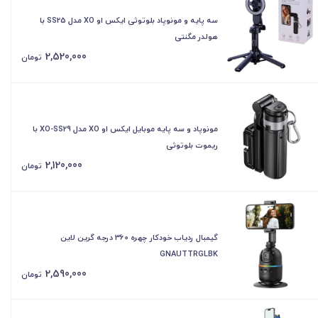
سه پایه و مونوپاد بلوتوثی ایکس او XO مدل SS25 با
هولدر مگنتی
2,520,000
تومان
مونوپاد و سه پایه موبایل ایکس او XO مدل XO-SS29 با
ریموت بلوتوثی
2,120,000
تومان
گیمبال ردیاب خودکار چهره 360 درجه گرین لاین
GNAUTTRGLBK
2,590,000
تومان