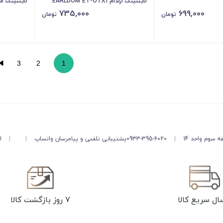
لایتنینگ ارلدام EARLDOM ET-OT81
735,000
699,000
g Mini OTG
OTG adapter 8 Pin
تومان
تومان
r OT-8600
3
2
1
 سوم واحد 14
|
0933-395-6020
پشتیبانی تلفنی و پیامرسان واتساپ
|
|
از 
ال سریع کالا
۷ روز بازگشت کالا