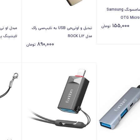
تبدیل او تی جی سامسونگ Samsung
OTG Micro
155,000
تومان
تبديل و اوتی‌جی USB به تایپ‌سی راک
مدل ROCK L12
لایتنینگ پرووا
890,000
تومان