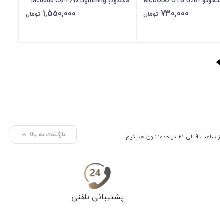
لایتنینگ مک‌دودو MCDODO OTG USB-
مک‌دودو Mcdodo CA-2690 Lightning
1,550,000
730,000
conversion
A 3.0 To Lightnin
تومان
تومان
Adapte
بازگشت به بالا
ساعت 9 الی 21 در خدمتتون هستیم
پشتیبانی تلفنی