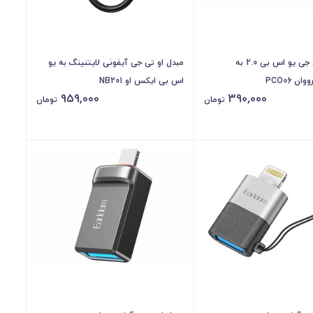
مبدل او تی جی یو اس بی 2.0 به
مبدل او تی جی آیفونی لایتنینگ به یو
ن PCO06
اس بی ایکس او NB201
959,000
390,000
تومان
تومان