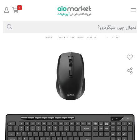
0
صفحه اصلی
ست موس و کیبورد بی‌سیم بی‌صدا ویوو KM-01
/
/