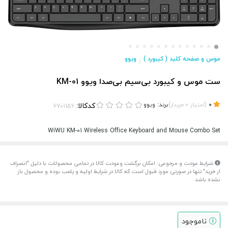
موس و صفحه کلید ( کیبورد )
ویوو
/
ست موس و کیبورد بی‌سیم بی‌صدا ویوو KM-01
(
)
برند:
ویوو
کدکالا:
0
امتیاز
0
خریدار
WiWU KM-01 Wireless Office Keyboard and Mouse Combo Set
شرایط عودت و مرجوعی: امکان برگشت وعودت کالا در تمامی محصولات با دلیل "انصراف
از خرید" تنها در صورتی مورد قبول است که کالا در شرایط اولیه و پلمب بوده و محصول باز
نشده باشد
ناموجود