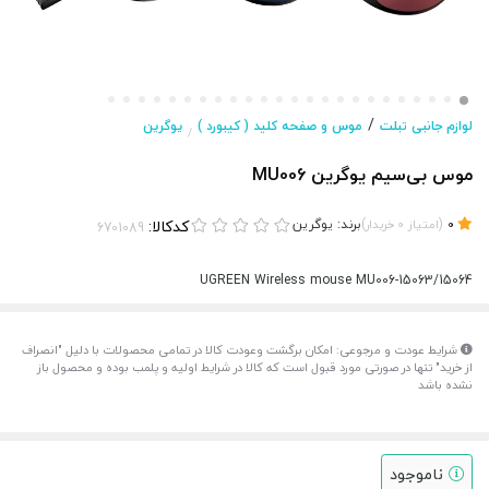
/
لوازم جانبی تبلت
موس و صفحه کلید ( کیبورد )
یوگرین
/
موس بی‌سیم یوگرین MU006
(
)
برند:
یوگرین
کدکالا:
0
امتیاز
0
خریدار
UGREEN Wireless mouse MU006-15063/15064
شرایط عودت و مرجوعی: امکان برگشت وعودت کالا در تمامی محصولات با دلیل "انصراف
از خرید" تنها در صورتی مورد قبول است که کالا در شرایط اولیه و پلمب بوده و محصول باز
نشده باشد
ناموجود