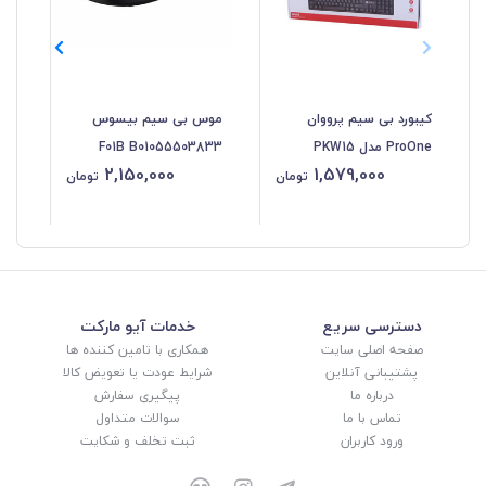
کیبورد بی سیم پرووان
موس بی سیم بیسوس
مو
ProOne مدل PKW15
F01B B01055503833
قاب
2,150,000
1,579,000
ایک
تومان
تومان
دسترسی سریع
خدمات آیو مارکت
صفحه اصلی سایت
همکاری با تامین کننده ها
پشتیبانی آنلاین
شرایط عودت یا تعویض کالا
درباره ما
پیگیری سفارش
تماس با ما
سوالات متداول
ورود کاربران
ثبت تخلف و شکایت