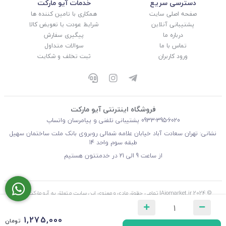
دسترسی سریع
خدمات آیو مارکت
صفحه اصلی سایت
همکاری با تامین کننده ها
پشتیبانی آنلاین
شرایط عودت یا تعویض کالا
درباره ما
پیگیری سفارش
تماس با ما
سوالات متداول
ورود کاربران
ثبت تخلف و شکایت
فروشگاه اینترنتی آیو مارکت
0933-395-6020
پشتیبانی تلفنی و پیامرسان واتساپ
نشانی: تهران سعادت آباد خیابان علامه شمالی روبروی بانک ملت ساختمان سهیل
طبقه سوم واحد 14
از ساعت 9 الی 21 در خدمتتون هستیم
© 2024 Aiomarket.ir| تمامی حقوق مادی و معنوی این سایت متعلق به آیو مارکت ( آریو
توسعه تجارت آکام ) می‌باشد.
1,275,000
تومان