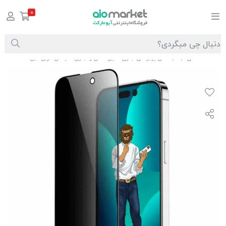
0
صفحه اصلی
گلس پرایوسی آیفون 13 پرومکس و آیفون 14 پلاس گرین لاین GN9HSPY14M
/
/