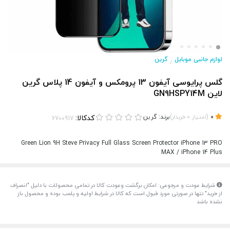
لوازم جانبی موبایل
گرین
/
گلس پرایوسی آیفون 13 پرومکس و آیفون 14 پلاس گرین
لاین GN9HSPY14M
(
)
برند:
گرین
کدکالا:
0
امتیاز
0
خریدار
Green Lion 9H Steve Privacy Full Glass Screen Protector iPhone 13 PRO
MAX / iPhone 14 Plus
شرایط عودت و مرجوعی: امکان برگشت وعودت کالا در تمامی محصولات با دلیل "انصراف
از خرید" تنها در صورتی مورد قبول است که کالا در شرایط اولیه و پلمب بوده و محصول باز
نشده باشد