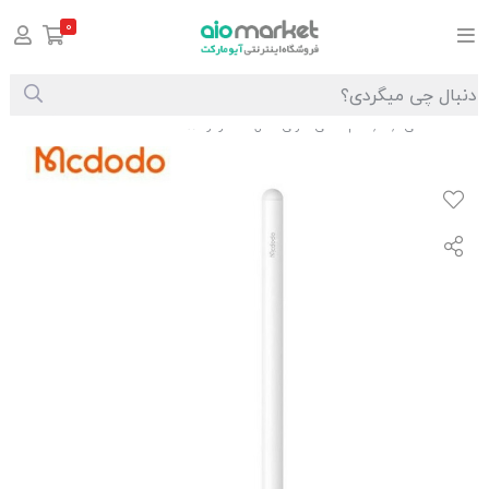
0
صفحه اصلی
قلم لمسی خازنی فعال مک دودو PN-3080
/
/