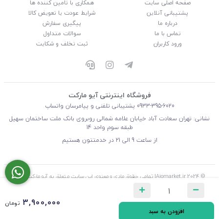
صفحه اصلی سایت
همکاری با تامین کننده ها
پشتیبانی آنلاین
شرایط عودت یا تعویض کالا
درباره ما
پیگیری سفارش
تماس با ما
سوالات متداول
ورود کاربران
ثبت تخلف و شکایت
فروشگاه اینترنتی آیو مارکت
0933-395-6020
پشتیبانی تلفنی و پیامرسان واتساپ
نشانی: تهران سعادت آباد خیابان علامه شمالی روبروی بانک ملت ساختمان سهیل
طبقه سوم واحد 14
از ساعت 9 الی 21 در خدمتتون هستیم
© 2024 Aiomarket.ir| تمامی حقوق مادی و معنوی این سایت متعلق به آیو مارکت ( آریو
توسعه تجارت آکام ) می‌باشد.
3,900,000
تومان
افزودن به سبد