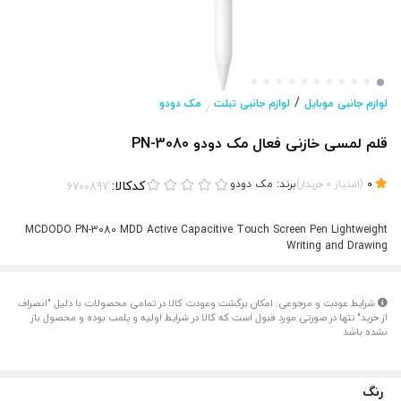
/
لوازم جانبی موبایل
لوازم جانبی تبلت
مک دودو
/
قلم لمسی خازنی فعال مک دودو PN-3080
(
)
برند:
مک دودو
کدکالا:
0
امتیاز
0
خریدار
MCDODO PN-3080 MDD Active Capacitive Touch Screen Pen Lightweight
Writing and Drawing
شرایط عودت و مرجوعی: امکان برگشت وعودت کالا در تمامی محصولات با دلیل "انصراف
از خرید" تنها در صورتی مورد قبول است که کالا در شرایط اولیه و پلمب بوده و محصول باز
نشده باشد
رنگ