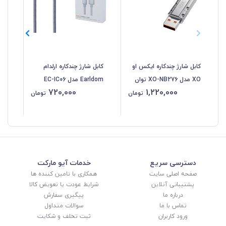
کابل شارژ چندکاره ایکس او
کابل شارژ چندکاره ارلدام
XO مدل XO-NB276 توان
Earldom مدل EC-IC06
720,000
1,220,000
60W
توان 60 وات طول 1 متر
و ط
تومان
تومان
دسترسی سریع
خدمات آیو مارکت
صفحه اصلی سایت
همکاری با تامین کننده ها
پشتیبانی آنلاین
شرایط عودت یا تعویض کالا
درباره ما
پیگیری سفارش
تماس با ما
سوالات متداول
ورود کاربران
ثبت تخلف و شکایت