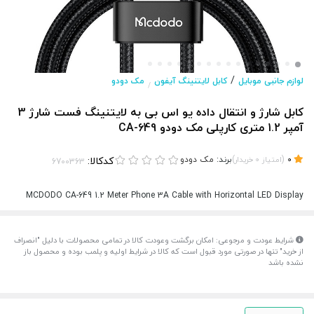
/
لوازم جانبی موبایل
کابل لایتنینگ آیفون
مک دودو
/
کابل شارژ و انتقال داده یو اس بی به لایتنینگ فست شارژ 3
آمپر 1.2 متری کارپلی مک دودو CA-649
(
)
برند:
مک دودو
کدکالا:
0
امتیاز
0
خریدار
MCDODO CA-649 1.2 Meter Phone 3A Cable with Horizontal LED Display
شرایط عودت و مرجوعی: امکان برگشت وعودت کالا در تمامی محصولات با دلیل "انصراف
از خرید" تنها در صورتی مورد قبول است که کالا در شرایط اولیه و پلمب بوده و محصول باز
نشده باشد