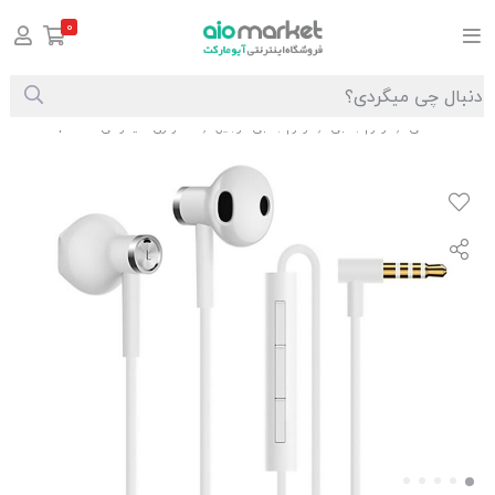
0
صفحه اصلی
لوازم جانبی
لوازم جانبی موبایل
هندزفری شیائومی Xiaomi BRE01JY Earphone
/
/
/