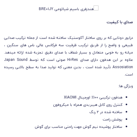
صدای با کیفیت
درایور دوتایی که بر روی ساختار آکوستیک ساخته شده است از جمله ترکیب صدایی
طبیعی و واضح را از طریق ترکیب ظرفیت سه فرکانس عالی باس های سنگین ،
میانه رو به خوبی متعادل و بسیار شفاف با صدای دقیق تجزیه شده ارائه میدهد.
علاوه بر این هدفون دارای صدای Hi-Res صوتی است که توسط Japan Sound
Assosiation تأیید شده است ، بدین معنی که تولید صدا به سطح بالایی رسیده
است.
ویژگی ها:
هدفون ترکیبی 100٪ اورجینال XIAOMI
کنترل روی کابل هیبریدی همراه با میکروفون
ساخته شده در 2 رنگ
پوشش راحت
ساختار پوشیده نیم گوش جهت راحتی مناسب برای گوش