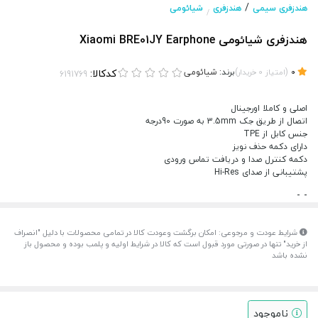
/
هندزفری سیمی
هندزفری
شیائومی
/
هندزفری شیائومی Xiaomi BRE01JY Earphone
(
)
برند:
شیائومی
کدکالا:
0
امتیاز
0
خریدار
اصلی و کاملا اورجینال
اتصال از طریق جک 3.5mm به صورت 90درجه
جنس کابل از TPE
دارای دکمه حذف نویز
دکمه کنترل صدا و دریافت تماس ورودی
پشتیبانی از صدای Hi-Res
-
-
شرایط عودت و مرجوعی: امکان برگشت وعودت کالا در تمامی محصولات با دلیل "انصراف
از خرید" تنها در صورتی مورد قبول است که کالا در شرایط اولیه و پلمب بوده و محصول باز
نشده باشد
ناموجود