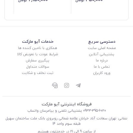
تومان
تومان
مگنتی
دسترسی سریع
خدمات آیو مارکت
صفحه اصلی سایت
همکاری با تامین کننده ها
پشتیبانی آنلاین
شرایط عودت یا تعویض کالا
درباره ما
پیگیری سفارش
تماس با ما
سوالات متداول
ورود کاربران
ثبت تخلف و شکایت
فروشگاه اینترنتی آیو مارکت
0933-395-6020
پشتیبانی تلفنی و پیامرسان واتساپ
نشانی: تهران سعادت آباد خیابان علامه شمالی روبروی بانک ملت ساختمان سهیل
طبقه سوم واحد 14
از ساعت 9 الی 21 در خدمتتون هستیم