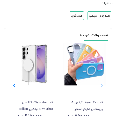
بخشها :
هندزفری سیمی
هندزفری
محصولات مرتبط
قاب مگ سیف آیفون 15
قاب سامسونگ گلکسی
هول
پرومکس هایکو استار
S26 Ultra نیلکین Nillkin
2,150,000
450,000
HICOSTAR پاستیلی
مدل Nature TPU Pro
پا