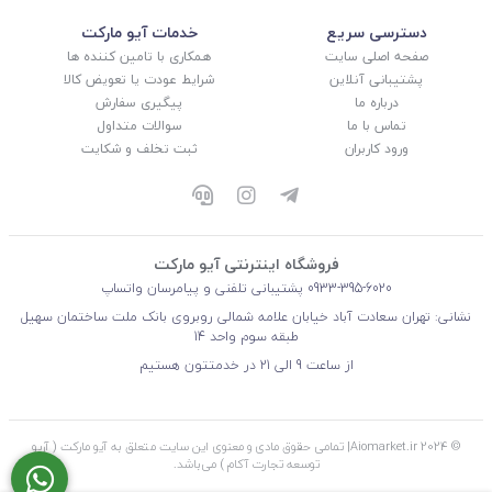
دسترسی سریع
خدمات آیو مارکت
صفحه اصلی سایت
همکاری با تامین کننده ها
پشتیبانی آنلاین
شرایط عودت یا تعویض کالا
درباره ما
پیگیری سفارش
تماس با ما
سوالات متداول
ورود کاربران
ثبت تخلف و شکایت
فروشگاه اینترنتی آیو مارکت
0933-395-6020
پشتیبانی تلفنی و پیامرسان واتساپ
نشانی: تهران سعادت آباد خیابان علامه شمالی روبروی بانک ملت ساختمان سهیل
طبقه سوم واحد 14
از ساعت 9 الی 21 در خدمتتون هستیم
© 2024 Aiomarket.ir| تمامی حقوق مادی و معنوی این سایت متعلق به آیو مارکت ( آریو
توسعه تجارت آکام ) می‌باشد.