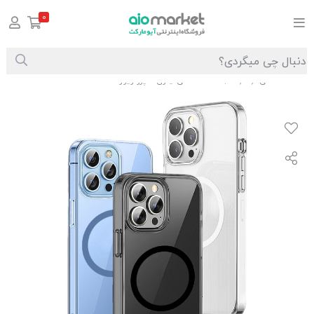
0
صفحه اصلی
قاب شفاف مگنتی آیفون 14 پرو ویوو MCC-101
/
/