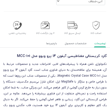
اصالت کالا
ارسال سریع کالا
۷ روز بازگشت کالا
پشتیبانی تلفنی
توضیحات
مشخصات محصول
بازخوردها
گارد کریستالی مغناطیسی آیفون 14 پرو ویوو مدل MCC-101
تکنولوژی تلفن همراه با پیشرفت‌های اخیر، اختراعات جدید و محصولات مرتبط با
آن، همیشه برای علاقه‌مندان به دنیای فناوری جذاب است. گارد آیفون 14 پرو ویوو
مدل Magnetic Crystal Case MCC-101، یکی از محصولات جذاب این روزها است که
با طراحی خاص و سازگار با MagSafe اپل، امکان شارژ بی‌سیم مگ‌سیف دستگاه را
بدون نیاز به خارج کردن گوشی از کاور فراهم می‌کند. این ویژگی جذاب، به شما امکان
استفاده راحت و تجربه‌ای متفاوت از این فناوری پیشرفته را می‌دهد. علاوه بر این،
طراحی کریستالی این گارد، زیبایی و ظاهر اصلی گوشی را حفظ می‌کند. اگر به دنبال
یک کاور مقاوم و کاربردی برای آیفون 14 پرو خود هستید، قاب مگنتی ویوو یک