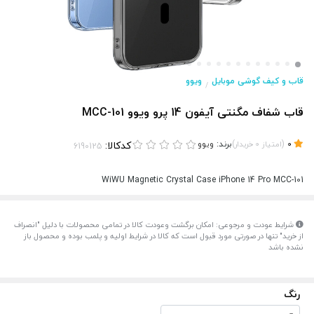
قاب و کیف گوشی موبایل
ویوو
/
قاب شفاف مگنتی آیفون 14 پرو ویوو MCC-101
(
)
برند:
ویوو
کدکالا:
0
امتیاز
0
خریدار
WiWU Magnetic Crystal Case iPhone 14 Pro MCC-101
شرایط عودت و مرجوعی: امکان برگشت وعودت کالا در تمامی محصولات با دلیل "انصراف
از خرید" تنها در صورتی مورد قبول است که کالا در شرایط اولیه و پلمب بوده و محصول باز
نشده باشد
رنگ